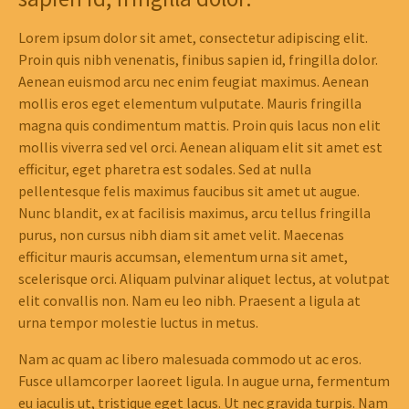
Lorem ipsum dolor sit amet, consectetur adipiscing elit.
Proin quis nibh venenatis, finibus sapien id, fringilla dolor.
Aenean euismod arcu nec enim feugiat maximus. Aenean
mollis eros eget elementum vulputate. Mauris fringilla
magna quis condimentum mattis. Proin quis lacus non elit
mollis viverra sed vel orci. Aenean aliquam elit sit amet est
efficitur, eget pharetra est sodales. Sed at nulla
pellentesque felis maximus faucibus sit amet ut augue.
Nunc blandit, ex at facilisis maximus, arcu tellus fringilla
purus, non cursus nibh diam sit amet velit. Maecenas
efficitur mauris accumsan, elementum urna sit amet,
scelerisque orci. Aliquam pulvinar aliquet lectus, at volutpat
elit convallis non. Nam eu leo nibh. Praesent a ligula at
urna tempor molestie luctus in metus.
Nam ac quam ac libero malesuada commodo ut ac eros.
Fusce ullamcorper laoreet ligula. In augue urna, fermentum
eu iaculis ut, tristique eget lacus. Ut nec gravida turpis. Nam