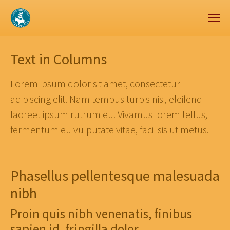
Zum Hauptinhalt springen
Skip to page footer
Text in Columns
Lorem ipsum dolor sit amet, consectetur
adipiscing elit. Nam tempus turpis nisi, eleifend
laoreet ipsum rutrum eu. Vivamus lorem tellus,
fermentum eu vulputate vitae, facilisis ut metus.
Phasellus pellentesque malesuada
nibh
Proin quis nibh venenatis, finibus
sapien id, fringilla dolor.