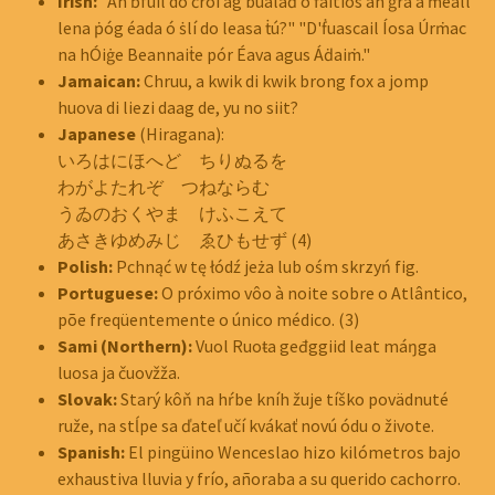
Irish:
"An ḃfuil do ċroí ag bualaḋ ó ḟaitíos an ġrá a ṁeall
lena ṗóg éada ó ṡlí do leasa ṫú?" "D'ḟuascail Íosa Úrṁac
na hÓiġe Beannaiṫe pór Éava agus Áḋaiṁ."
Jamaican:
Chruu, a kwik di kwik brong fox a jomp
huova di liezi daag de, yu no siit?
Japanese
(Hiragana):
いろはにほへど ちりぬるを
わがよたれぞ つねならむ
うゐのおくやま けふこえて
あさきゆめみじ ゑひもせず (4)
Polish:
Pchnąć w tę łódź jeża lub ośm skrzyń fig.
Portuguese:
O próximo vôo à noite sobre o Atlântico,
põe freqüentemente o único médico. (3)
Sami (Northern):
Vuol Ruoŧa geđggiid leat máŋga
luosa ja čuovžža.
Slovak:
Starý kôň na hŕbe kníh žuje tíško povädnuté
ruže, na stĺpe sa ďateľ učí kvákať novú ódu o živote.
Spanish:
El pingüino Wenceslao hizo kilómetros bajo
exhaustiva lluvia y frío, añoraba a su querido cachorro.