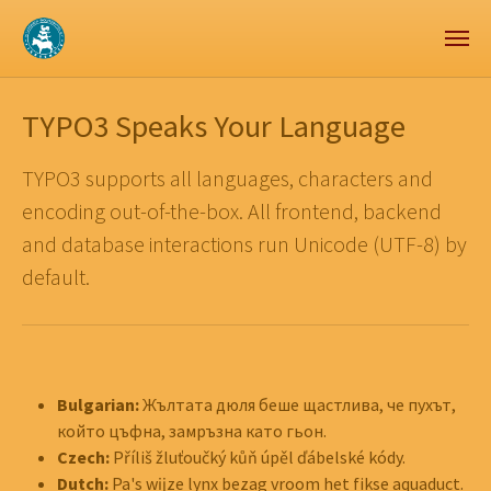
Zum Hauptinhalt springen
Skip to page footer
TYPO3 Speaks Your Language
TYPO3 supports all languages, characters and
encoding out-of-the-box. All frontend, backend
and database interactions run Unicode (UTF-8) by
default.
Bulgarian:
Жълтата дюля беше щастлива, че пухът,
който цъфна, замръзна като гьон.
Czech:
Příliš žluťoučký kůň úpěl ďábelské kódy.
Dutch:
Pa's wĳze lynx bezag vroom het fikse aquaduct.