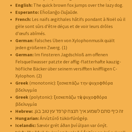
English:
The quick brown fox jumps over the lazy dog.
Esperanto:
Eĥoŝanĝo ĉiuĵaŭde.
French:
Les naïfs ægithales hâtifs pondant à Noël où il
gèle sont sûrs d'être déçus et de voir leurs drôles
d'œufs abîmés.
German:
Falsches Üben von Xylophonmusik quält
jeden größeren Zwerg. (1)
German:
Im finsteren Jagdschloß am offenen
Felsquellwasser patzte der affig-flatterhafte kauzig-
höf‌liche Bäcker über seinem versifften kniffligen C-
Xylophon.
(2)
Greek
(monotonic): ξεσκεπάζω την ψυχοφθόρα
βδελυγμία
Greek
(polytonic): ξεσκεπάζω τὴν ψυχοφθόρα
βδελυγμία
Hebrew:
זה כיף סתם לשמוע איך תנצח קרפד עץ טוב בגן.
Hungarian:
Árvíztűrő tükörfúrógép.
Icelandic:
Sævör grét áðan því úlpan var ónýt.